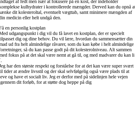
indtaget af fedt men især at fokusere på en kost, der indeholder
komplekse kulhydrater i kontrollerede mængder. Derved kan du opnå a
sænke dit kolesteroltal, eventuelt vægttab, samt minimere mængden af
din medicin eller helt undgå den.
Få en personlig kostplan
Med udgangspunkt i dig vil du få lavet en kostplan, der er specielt
tilpasset dig og dine behov. Du vil lære, hvordan du sammensætter din
mad ud fra helt almindelige råvarer, som du kan købe i helt almindelige
forretninger, så du kan passe godt på dit kolesterolniveau. Alt sammen
med fokus på at det skal være nemt at gå til, og med madvarer du kan li
´.
Jeg har den største respekt og forståelse for at det kan være super svært
til tider at ændre livsstil og der skal selvfølgelig også være plads til at
leve og have et socialt liv. Jeg er derfor med på sidelinjen hele vejen
igennem dit forløb, for at støtte dog heppe på dig