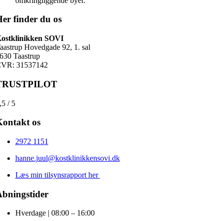
omkringliggende byer.
er finder du os
ostklinikken SOVI
aastrup Hovedgade 92, 1. sal
630 Taastrup
VR: 31537142
TRUSTPILOT
,5
/
5
ontakt os
2972 1151
hanne.juul@kostklinikkensovi.dk
Læs min tilsynsrapport her
bningstider
Hverdage | 08:00 – 16:00