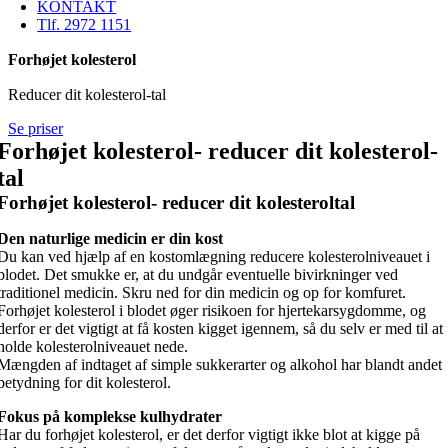
KONTAKT
Tlf. 2972 1151
Forhøjet kolesterol
Reducer dit kolesterol-tal
Se priser
Forhøjet kolesterol- reducer dit kolesterol-
tal
Forhøjet kolesterol- reducer dit kolesteroltal
Den naturlige medicin er din kost
Du kan ved hjælp af en kostomlægning reducere kolesterolniveauet i
blodet. Det smukke er, at du undgår eventuelle bivirkninger ved
traditionel medicin. Skru ned for din medicin og op for komfuret.
Forhøjet kolesterol i blodet øger risikoen for hjertekarsygdomme, og
derfor er det vigtigt at få kosten kigget igennem, så du selv er med til at
holde kolesterolniveauet nede.
Mængden af indtaget af simple sukkerarter og alkohol har blandt andet
betydning for dit kolesterol.
Fokus på komplekse kulhydrater
Har du forhøjet kolesterol, er det derfor vigtigt ikke blot at kigge på