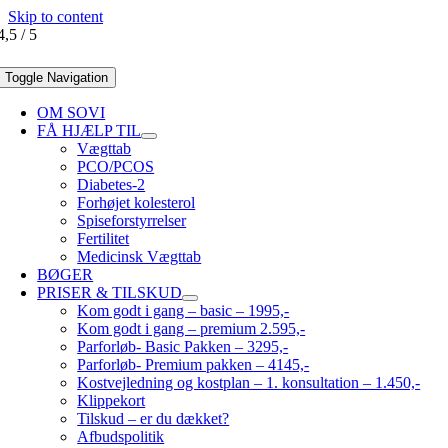
Skip to content
4,5
/
5
Toggle Navigation
OM SOVI
FÅ HJÆLP TIL
Vægttab
PCO/PCOS
Diabetes-2
Forhøjet kolesterol
Spiseforstyrrelser
Fertilitet
Medicinsk Vægttab
BØGER
PRISER & TILSKUD
Kom godt i gang – basic – 1995,-
Kom godt i gang – premium 2.595,-
Parforløb- Basic Pakken – 3295,-
Parforløb- Premium pakken – 4145,-
Kostvejledning og kostplan – 1. konsultation – 1.450,-
Klippekort
Tilskud – er du dækket?
Afbudspolitik